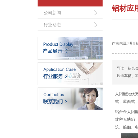
铝材应
公司新闻
行业动态
作者来源: 明泰铝业 
导读：
铝合
铁道车辆、家
太阳能光伏
式，屋面式
铝合金太阳
致密无缺陷
筑、船舶、