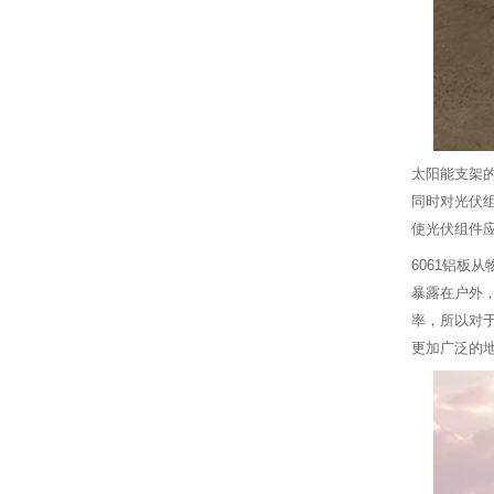
太阳能支架
同时对光伏
使光伏组件
6061铝
暴露在户外
率，所以对
更加广泛的