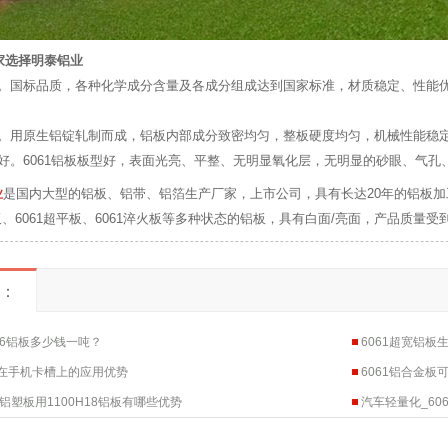
厂家选择明泰铝业
良。国标品质，各种化学成分含量及各成分组成达到国家标准，材质稳定、性能
佳。用原生铝锭轧制而成，铝板内部成分致密均匀，整板硬度均匀，机械性能稳
好。6061铝板板型好，表面光亮、平整、无明显氧化层，无明显的砂眼、气孔
业
是国内大型的铝板、铝带、铝箔生产厂家，上市公司，具有长达20年的铝板加工制造
金板、6061超平板、6061淬火板等多种状态的铝板，具有白面/亮面，产品质量
：
1t6铝板多少钱一吨？
6061超宽铝板
板在手机卡槽上的应用优势
6061铝合金
铝塑板用1100H18铝板有哪些优势
汽车轻量化_60