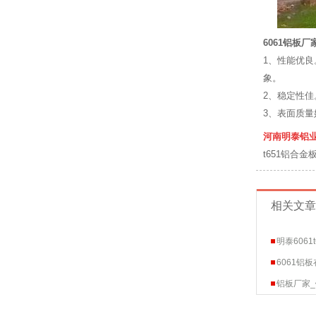
6061铝板
1、性能优
象。
2、稳定性
3、表面质量
河南明泰铝
t651铝合
相关文章
明泰606
6061铝
铝板厂家_