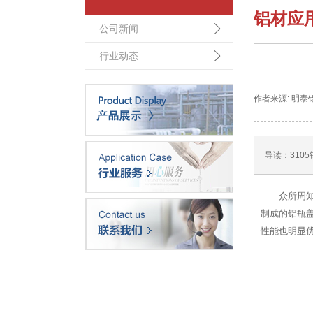
铝材应
公司新闻
行业动态
作者来源: 明泰铝业 
导读：
31
众所周
制成的铝瓶
性能也明显