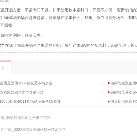
瓶盖开启方便，不需专门工具。如果使用软木塞封口，开启不方便，需要专门的
饮用葡萄酒的场合越来越多，特别是在结婚宴会、野餐、航空用酒等场合，有时
可回收
可回收再利用，经济实惠。
业
早在10年前就开始生产瓶盖料用铝，每年产能5W吨的瓶盖料，远销全球，长
：
金属屋面用3004铝板受市场欢迎
铝制防盗瓶盖用
_防盗瓶盖铝塑之争谁主沉浮
铝制瓶盖受欢迎-
1060铝卷/8011铝箔供应商-明泰铝业
明泰铝业瓶盖料
厂家_防盗瓶盖铝塑之争谁主沉浮
产厂家_6082t6铝板直销价格一吨多少？