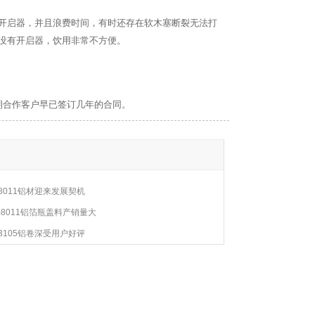
开启器，并且浪费时间，有时还存在软木塞断裂无法打
没有开启器，饮用非常不方便。
期合作客户早已签订几年的合同。
8011铝材迎来发展契机
8011铝箔瓶盖料产销量大
3105铝卷深受用户好评