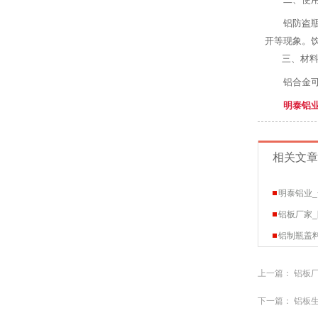
铝防盗
开等现象。
三、材料
铝合金
明泰铝
相关文章
明泰铝业_
铝板厂家
铝制瓶盖料
上一篇：
铝板
下一篇：
铝板生