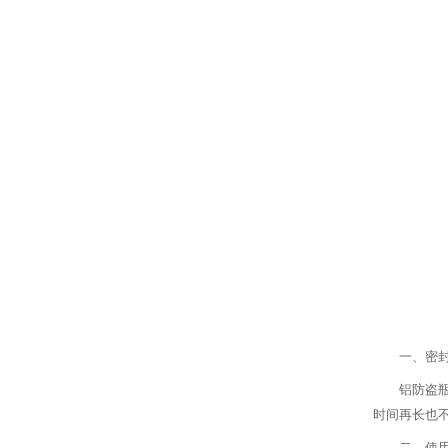
一、密
铝防盗
时间再长也
二、使