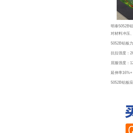
明泰5052
对材料冲压
5052B铝板
抗拉强度：20
屈服强度：120
延伸率16%+
5052B铝