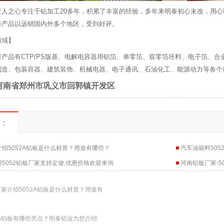
匠人之心专注于铝加工20多年，积累了丰富的经验，多年来明泰初心未改，用
泰产品以远销国内外多个地区，受到好评。
领域
】
要产品有CTP/PS版基、电解电容器用铝箔、单零箔、双零箔坯料、电子箔、
制造、包装容器、建筑装饰、机械电器、电子通讯、石油化工、能源动力等各个
河南省郑州市巩义市回郭镇开发区
：
绍5052A铝板是什么材质？用途有哪些？
汽车油箱料5052
5052铝板厂家支持定做,优惠价格欢迎来询
河南铝板厂家-5
家介绍5052A铝板是什么材质？用途有
2A铝板有哪些亮点？明泰铝业为您介绍