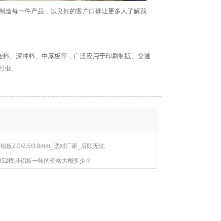
心制造每一件产品，以良好的客户口碑让更多人了解我
合金料、深冲料、中厚板等，广泛应用于印刷制版、交通
行业。
铝板2.0/2.5/3.0mm_选对厂家_后顾无忧
052模具铝板一吨的价格大概多少？