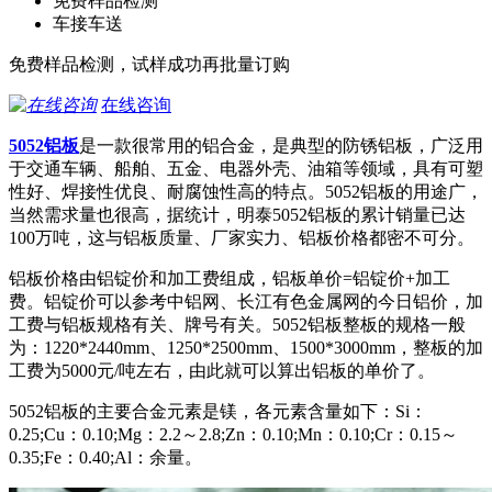
免费样品检测
车接车送
免费样品检测，试样成功再批量订购
在线咨询
5052铝板
是一款很常用的铝合金，是典型的防锈铝板，广泛用
于交通车辆、船舶、五金、电器外壳、油箱等领域，具有可塑
性好、焊接性优良、耐腐蚀性高的特点。5052铝板的用途广，
当然需求量也很高，据统计，明泰5052铝板的累计销量已达
100万吨，这与铝板质量、厂家实力、铝板价格都密不可分。
铝板价格由铝锭价和加工费组成，铝板单价=铝锭价+加工
费。铝锭价可以参考中铝网、长江有色金属网的今日铝价，加
工费与铝板规格有关、牌号有关。5052铝板整板的规格一般
为：1220*2440mm、1250*2500mm、1500*3000mm，整板的加
工费为5000元/吨左右，由此就可以算出铝板的单价了。
5052铝板的主要合金元素是镁，各元素含量如下：Si：
0.25;Cu：0.10;Mg：2.2～2.8;Zn：0.10;Mn：0.10;Cr：0.15～
0.35;Fe：0.40;Al：余量。