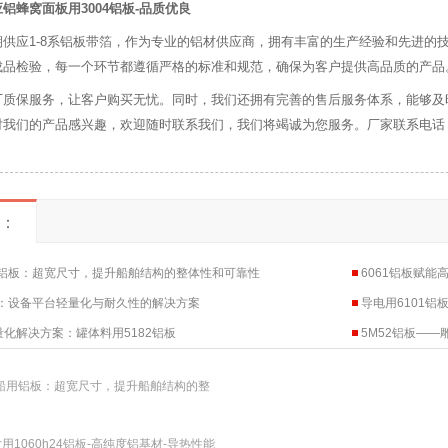
铝蜂窝面板用3004铝板-品质优良
期供应1-8系铝板带箔，作为专业的铝材供应商，拥有丰富的生产经验和先进的
成品检验，每一个环节都遵循严格的标准和规范，确保为客户提供高品质的产品
厂质保服务，让客户购买无忧。同时，我们还拥有完善的售后服务体系，能够及
我们的产品感兴趣，欢迎随时联系我们，我们将竭诚为您服务。厂家联系电话：177-
：
船用铝板：超宽尺寸，提升船舶结构的整体性和可靠性
6061铝板赋能
板：设备平台轻量化与耐久性的解决方案
导电用6101铝
化解决方案：罐体料用5182铝板
5M52铝板—
3船用铝板：超宽尺寸，提升船舶结构的整
用1060h24铝板-高纯度铝基材-导热性能