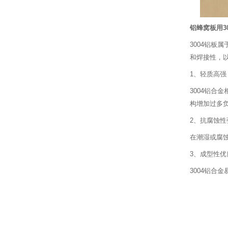
铝蜂窝板用3
3004铝板
和焊接性，
1、轻质高强
3004铝
构增加过多
2、抗腐蚀性
在潮湿或腐
3、成型性优
3004铝合