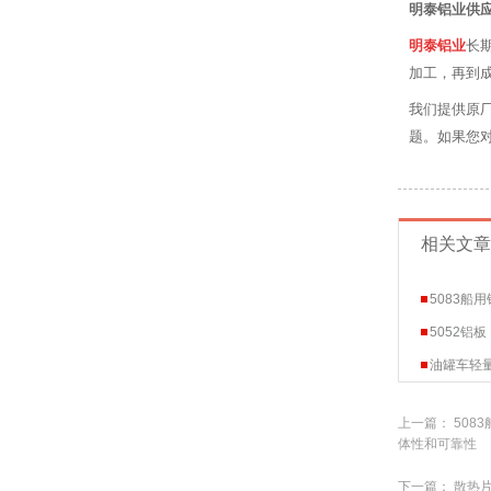
明泰铝业供应
明泰铝业
长
加工，再到
我们提供原
题。如果您对
相关文章
5083
5052铝
油罐车轻量
上一篇：
508
体性和可靠性
下一篇：
散热片