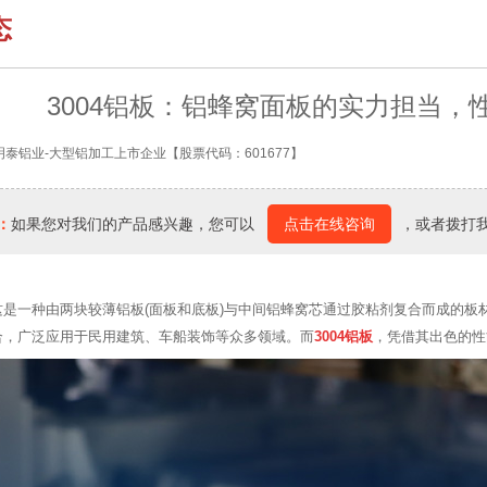
态
3004铝板：铝蜂窝面板的实力担当，
明泰铝业-大型铝加工上市企业【股票代码：601677】
：
如果您对我们的产品感兴趣，您可以
点击在线咨询
，或者拨打
这是一种由两块较薄铝板(面板和底板)与中间铝蜂窝芯通过胶粘剂复合而成的板
合，广泛应用于民用建筑、车船装饰等众多领域。而
3004铝板
，凭借其出色的性