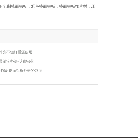
品有轧制镜面铝板，彩色镜面铝板，镜面铝板扣片材，压
饰盒不但好看还耐用
及清洗办法-明泰铝业
性趋缓 镜面铝板外表的镀膜