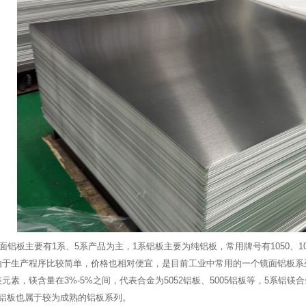
铝板主要有1系、5系产品为主，1系铝板主要为纯铝板，常用牌号有1050、10
，由于生产程序比较简单，价格也相对便宜，是目前工业中常用的一个镜面铝板系
元素，镁含量在3%-5%之间，代表合金为5052铝板、5005铝板等，5系
面铝板也属于较为成熟的铝板系列。