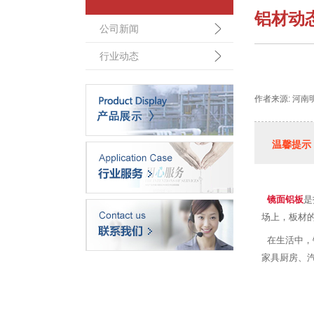
铝材动
公司新闻
行业动态
作者来源: 河南
温馨提示
镜面铝板
是
场上，板材
在生活中，
家具厨房、