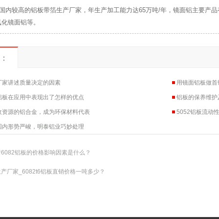
国内较高的铝板带箔生产厂家，年生产加工能力达65万吨/年，镜面铝主要产
氧化镜面铝等。
：
厂家讲述质量决定的因素
用镜面铝板做首
铝板在应用中表现出了怎样的优点
铝板的保养维护
收资源的铝合金，成为环保材料代表
5052铝板流动
国内形势严峻，明泰铝业巧妙处理
6082铝板的价格影响因素是什么？
产厂家_6082t6铝板直销价格一吨多少？