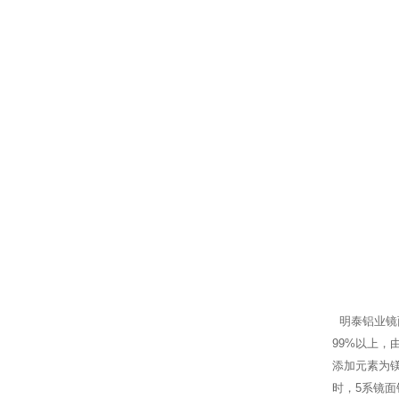
明泰铝业镜面
99%以上
添加元素为镁
时，5系镜