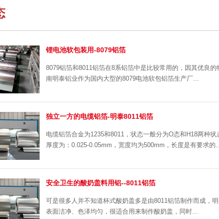
态
锂电池软包装用-8079铝箔
8079铝箔和8011铝箔在8系铝箔中是比较常用的，因其优
南明泰铝业作为国内大型的8079电池软包铝箔生产厂...
独立一方的电缆铝箔-明泰8011铝箔
电缆铝箔合金为1235和8011，状态一般分为O态和H18两种状态，8
厚度为：0.025-0.05mm，宽度均为500mm，长度是有要求的..
安全卫生的酸奶盖料用铝--8011铝箔
可是很多人并不知道杯式酸奶盖多是由8011铝箔制作而成，明
表面洁净、色泽均匀，很适合用来制作酸奶盖，同时...