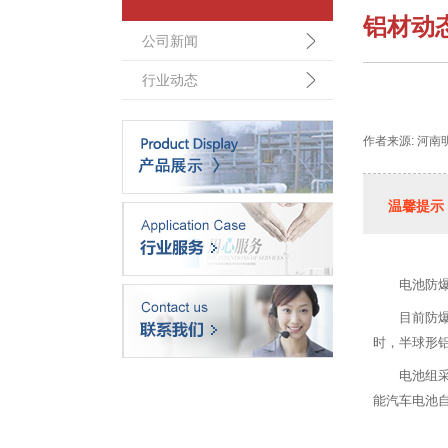
铝材动
公司新闻
行业动态
作者来源: 河南
温馨提示
电池防
目前防
时，半球形
电池组
能汽车电池