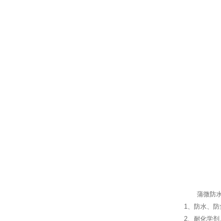
蒲微防
1、防水、防
2、耐化学