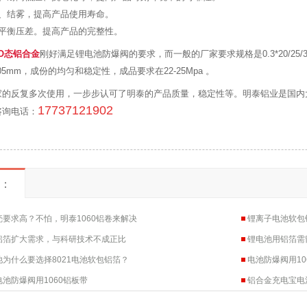
露、结雾，提高产品使用寿命。
及平衡压差。提高产品的完整性。
0-O态铝合金
刚好满足锂电池防爆阀的要求，而一般的厂家要求规格是0.3*20/25/32*C
05mm，成份的均匀和稳定性，成品要求在22-25Mpa 。
家的反复多次使用，一步步认可了明泰的产品质量，稳定性等。明泰铝业是国内大
17737121902
咨询电话：
：
要求高？不怕，明泰1060铝卷来解决
锂离子电池软包铝
铝箔扩大需求，与科研技术不成正比
锂电池用铝箔需
为什么要选择8021电池软包铝箔？
电池防爆阀用10
池防爆阀用1060铝板带
铝合金充电宝电