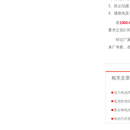
3、防止结
4、微散热
而
106
要求正负0.0
经过厂
来厂考察。
相关文章
动力电池壳
电池软包
聚合物电池
电动汽车电