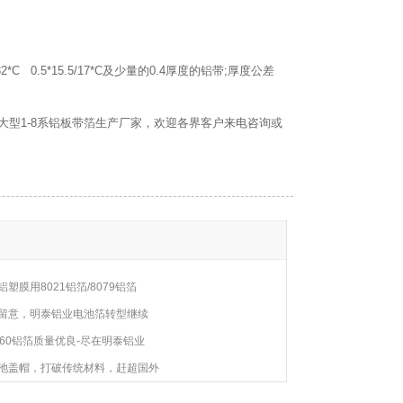
 0.5*15.5/17*C及少量的0.4厚度的铝带;厚度公差
型1-8系铝板带箔生产厂家，欢迎各界客户来电咨询或
塑膜用8021铝箔/8079铝箔
留意，明泰铝业电池箔转型继续
60铝箔质量优良-尽在明泰铝业
池盖帽，打破传统材料，赶超国外