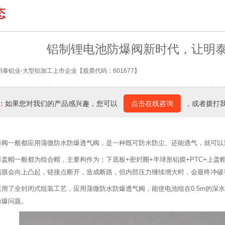
态
铝制锂电池防爆阀新时代，让明
明泰铝业-大型铝加工上市企业【股票代码：601677】
：
如果您对我们的产品感兴趣，您可以
点击在线咨询
，或者拨打
爆阀一般都应用蒲微防水防爆透气阀，是一种既可防水防尘、还能透气，就可以
爆盖帽一般都为组合帽，主要构件为：下底板+密封圈+半球形铝膜+PTC+上盖
铝膜会向上凸起，链接点断开，造成断路，但内部压力继续增大时，会最终冲破
采用了全封闭式组装工艺，应用蒲微防水防爆透气阀，能使电池组在0.5m的深
自爆问题。