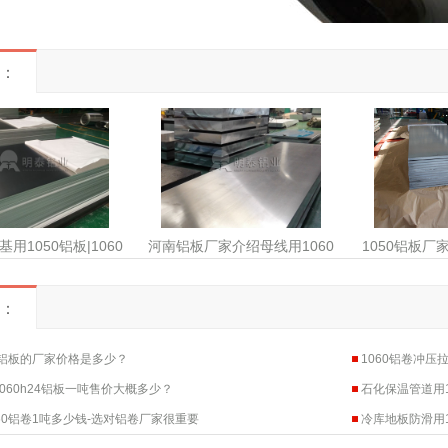
：
板基用1050铝板|1060
河南铝板厂家介绍母线用1060
1050铝板厂
板|1070铝板
铝板具有哪些优势？
铝板
：
0铝板的厂家价格是多少？
1060铝卷冲压
060h24铝板一吨售价大概多少？
石化保温管道用1
60铝卷1吨多少钱-选对铝卷厂家很重要
冷库地板防滑用1