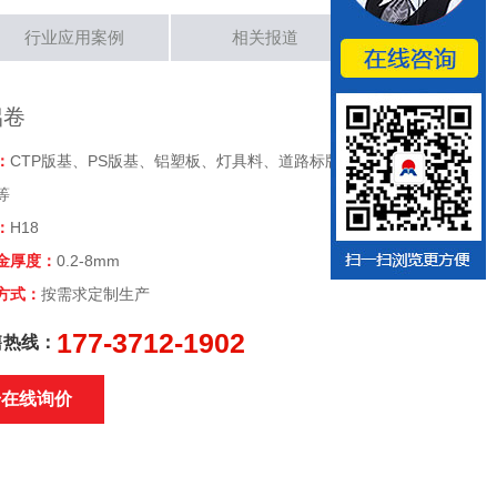
行业应用案例
相关报道
铝卷
：
CTP版基、PS版基、铝塑板、灯具料、道路标牌、
等
：
H18
金厚度：
0.2-8mm
方式：
按需求定制生产
177-3712-1902
售热线：
击在线询价