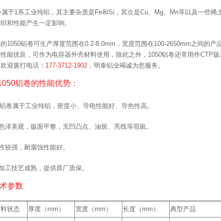
铝卷属于1系工业纯铝，其主要杂质是Fe和Si，其次是Cu、Mg、Mn等以及一些
组织和性能产生一定影响。
的1050铝卷可生产厚度范围在0.2-8.0mm，宽度范围在100-2650mm之
性能优良，可作为电容器外壳材料使用，除此之外，1050铝卷还常用作CTP版
，欢迎拨打电话：
177-3712-1902
，明泰铝业竭诚为您服务。
1050铝卷的性能优势：
50铝卷属于工业纯铝，密度小、导电性能好、导热性高。
表色泽美观，版面平整，无凹凸点、油斑、亮线等瑕疵。
性较强，耐腐蚀性能好。
泰加工技艺成熟，提供原厂质保。
技术参数
材料状态
厚度（mm）
宽度（mm）
长度（mm）
典型产品