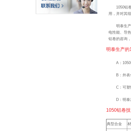
1050
用，并对其
明泰生产
电性能、导热
铝卷的咨询
明泰生产的
A：10
B：外
C：可塑
D：明
1050铝卷
典型合金