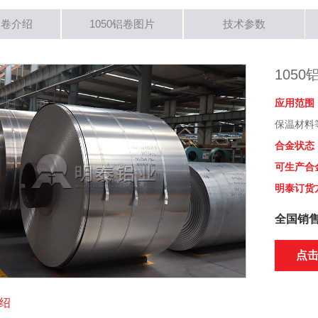
0铝卷介绍
1050铝卷图片
技术参数
1050
应用范围
保温材料
合金状态
可生产合
明泰订货
全国销
点
介绍