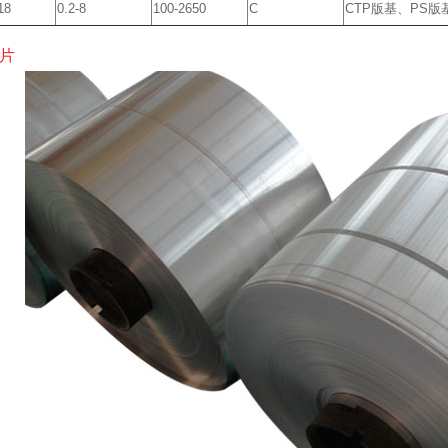
18
0.2-8
100-2650
C
CTP版基、PS
图片