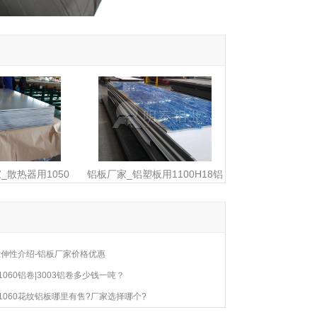
家_散热器用1050
铝板厂家_铝塑板用1100H18铝
质优价廉
板有哪些优势
拉伸性介绍-铝板厂家价格优惠
060铝卷|3003铝卷多少钱一吨？
060花纹铝板哪里有售?厂家选择哪个?